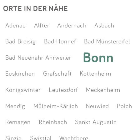
ORTE IN DER NÄHE
Adenau
Alfter
Andernach
Asbach
Bad Breisig
Bad Honnef
Bad Münstereifel
Bonn
Bad Neuenahr-Ahrweiler
Euskirchen
Grafschaft
Kottenheim
Königswinter
Leutesdorf
Meckenheim
Mendig
Mülheim-Kärlich
Neuwied
Polch
Remagen
Rheinbach
Sankt Augustin
Sinzig
Swisttal
Wachtberg