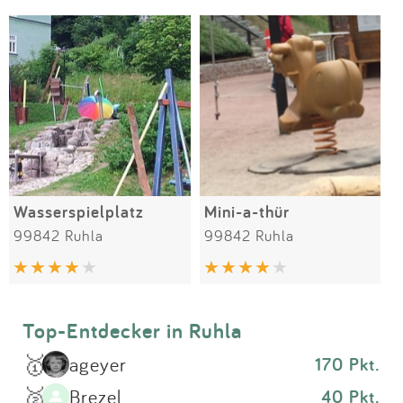
Impressum
Meiste Bewertungen
SPIELGERÄTE
Anmelden
Wasserspielplatz
Mini-a-thür
99842 Ruhla
99842 Ruhla
Top-Entdecker in Ruhla
🥇
ageyer
170 Pkt.
🥈
Brezel
40 Pkt.