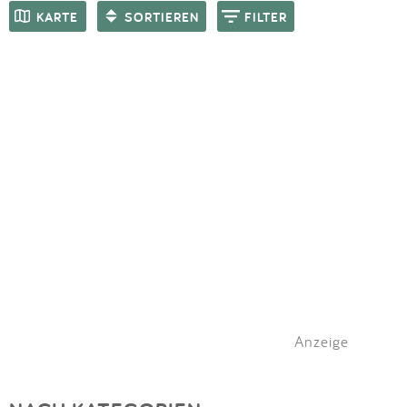
Impressum
Meiste Bewertungen
SPIELGERÄTE
KARTE
SORTIEREN
FILTER
Anmelden
Anzeige