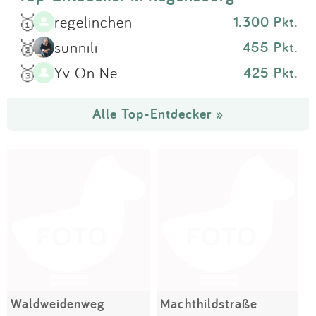
🥇
regelinchen
1.300 Pkt.
🥈
sunnili
455 Pkt.
🥉
Yv On Ne
425 Pkt.
Alle Top-Entdecker »
Waldweidenweg
Machthildstraße