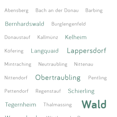
Abensberg
Bach an der Donau
Barbing
Bernhardswald
Burglengenfeld
Kelheim
Donaustauf
Kallmünz
Lappersdorf
Langquaid
Köfering
Mintraching
Neutraubling
Nittenau
Obertraubling
Nittendorf
Pentling
Schierling
Pettendorf
Regenstauf
Wald
Tegernheim
Thalmassing