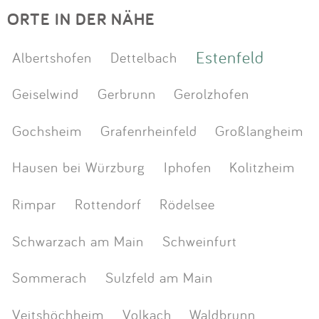
ORTE IN DER NÄHE
Estenfeld
Albertshofen
Dettelbach
Geiselwind
Gerbrunn
Gerolzhofen
Gochsheim
Grafenrheinfeld
Großlangheim
Hausen bei Würzburg
Iphofen
Kolitzheim
Rimpar
Rottendorf
Rödelsee
Schwarzach am Main
Schweinfurt
Sommerach
Sulzfeld am Main
Veitshöchheim
Volkach
Waldbrunn