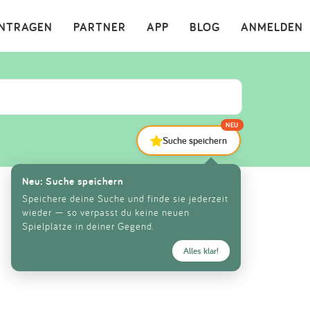
×
INTRAGEN
PARTNER
APP
BLOG
ANMELDEN
NEU
Suche speichern
Neu: Suche speichern
Speichere deine Suche und finde sie jederzeit
wieder — so verpasst du keine neuen
Spielplätze in deiner Gegend.
Alles klar!