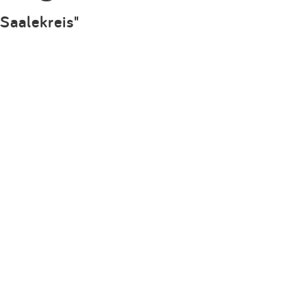
Impressum
 Saalekreis"
Anmelden