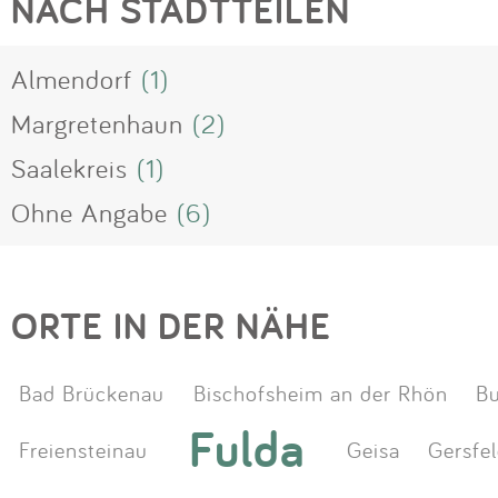
NACH STADTTEILEN
Almendorf
(1)
Margretenhaun
(2)
Saalekreis
(1)
Ohne Angabe
(6)
ORTE IN DER NÄHE
Bad Brückenau
Bischofsheim an der Rhön
B
Fulda
Freiensteinau
Geisa
Gersfe