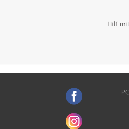
Hilf mi
P