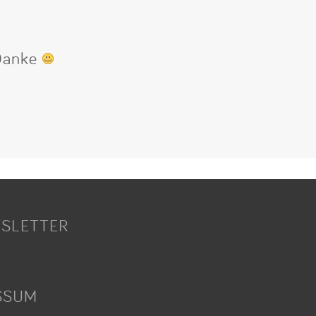
 Danke
SLETTER
SSUM