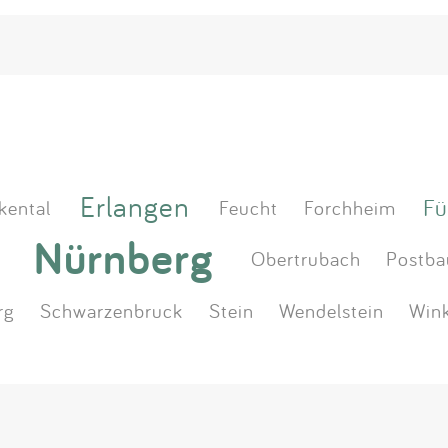
Erlangen
Fü
kental
Feucht
Forchheim
Nürnberg
Obertrubach
Postba
rg
Schwarzenbruck
Stein
Wendelstein
Wink