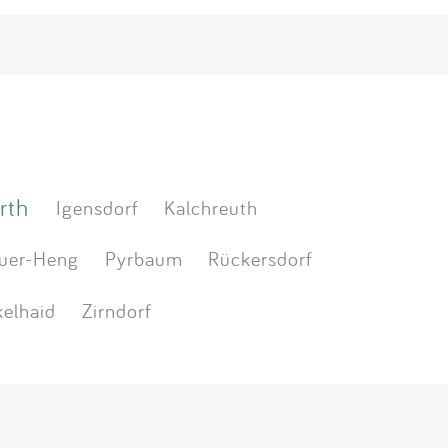
rth
Igensdorf
Kalchreuth
uer-Heng
Pyrbaum
Rückersdorf
elhaid
Zirndorf