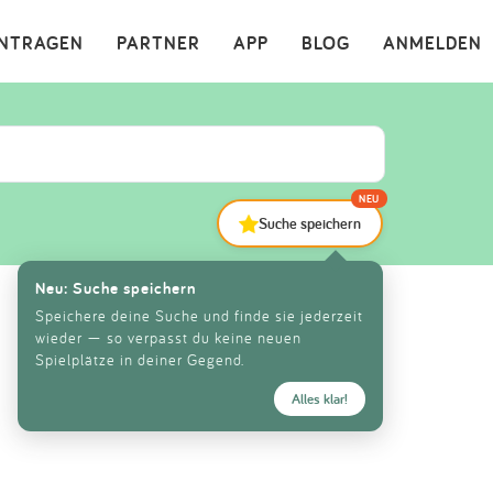
×
INTRAGEN
PARTNER
APP
BLOG
ANMELDEN
NEU
Suche speichern
Neu: Suche speichern
Speichere deine Suche und finde sie jederzeit
wieder — so verpasst du keine neuen
Spielplätze in deiner Gegend.
Alles klar!