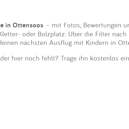
Impressum
Anmelden
ze in Ottensoos
– mit Fotos, Bewertungen un
letter- oder Bolzplatz: Über die Filter nach
 deinen nächsten Ausflug mit Kindern in Ott
der hier noch fehlt? Trage ihn kostenlos ei