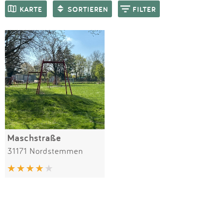
Impressum
Meiste Bewertungen
SPIELGERÄTE
KARTE
SORTIEREN
FILTER
Anmelden
Maschstraße
31171 Nordstemmen