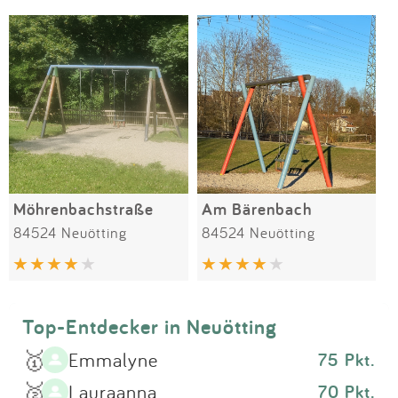
Impressum
Meiste Bewertungen
SPIELGERÄTE
Anmelden
Möhrenbachstraße
Am Bärenbach
84524 Neuötting
84524 Neuötting
Top-Entdecker in Neuötting
🥇
Emmalyne
75 Pkt.
🥈
Lauraanna
70 Pkt.