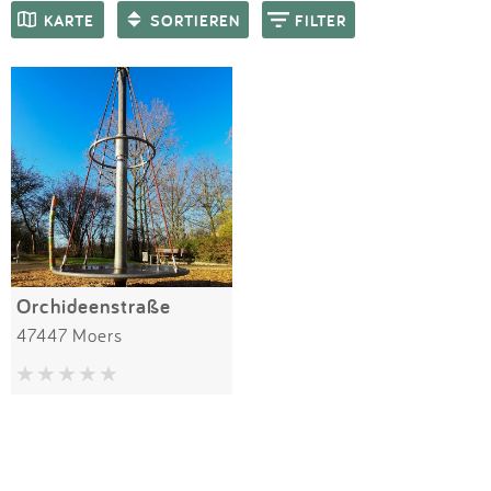
Impressum
Meiste Bewertungen
SPIELGERÄTE
KARTE
SORTIEREN
FILTER
Anmelden
Orchideenstraße
47447 Moers