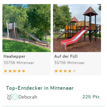
Impressum
Meiste Bewertungen
SPIELGERÄTE
Anmelden
Haahepper
Auf der Füll
35756 Mittenaar
35756 Mittenaar
Top-Entdecker in Mittenaar
🥇
Deborah
225 Pkt.