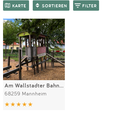
Impressum
Meiste Bewertungen
SPIELGERÄTE
KARTE
SORTIEREN
FILTER
Anmelden
Am Wallstadter Bahnhof
68259 Mannheim