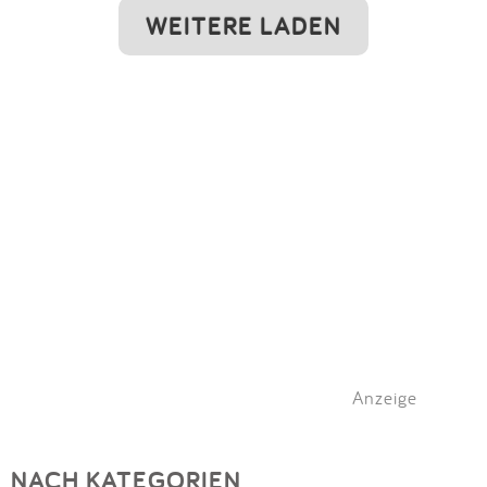
WEITERE LADEN
Anzeige
NACH KATEGORIEN