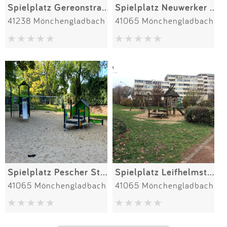
Spielplatz Gereonstraße
Spielplatz Neuwerker Straße
41238 Mönchengladbach
41065 Mönchengladbach
Spielplatz Pescher Straße
Spielplatz Leifhelmstraße/ Gabelsbergerstraße
41065 Mönchengladbach
41065 Mönchengladbach