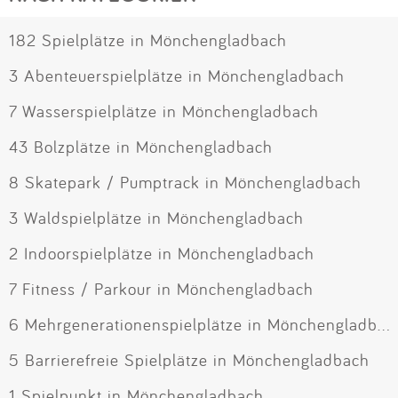
182 Spielplätze in Mönchengladbach
3 Abenteuerspielplätze in Mönchengladbach
7 Wasserspielplätze in Mönchengladbach
43 Bolzplätze in Mönchengladbach
8 Skatepark / Pumptrack in Mönchengladbach
3 Waldspielplätze in Mönchengladbach
2 Indoorspielplätze in Mönchengladbach
7 Fitness / Parkour in Mönchengladbach
6 Mehrgenerationenspielplätze in Mönchengladbach
5 Barrierefreie Spielplätze in Mönchengladbach
1 Spielpunkt in Mönchengladbach