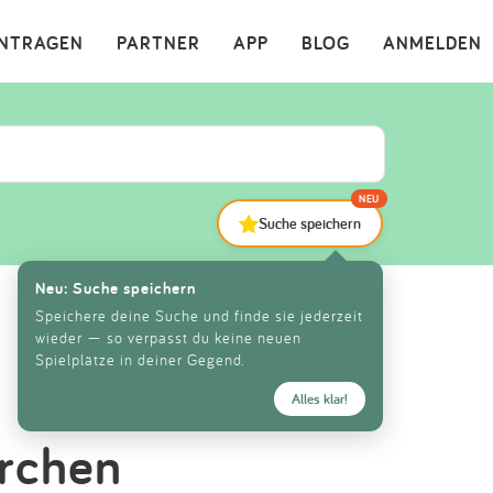
×
INTRAGEN
PARTNER
APP
BLOG
ANMELDEN
NEU
Suche speichern
Neu: Suche speichern
Speichere deine Suche und finde sie jederzeit
wieder — so verpasst du keine neuen
Spielplätze in deiner Gegend.
Alles klar!
irchen