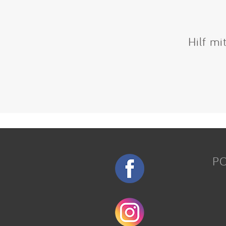
Hilf mi
P