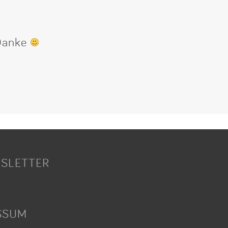
 Danke
SLETTER
SSUM