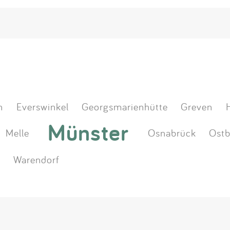
n
Everswinkel
Georgsmarienhütte
Greven
Münster
Melle
Osnabrück
Ostb
t
Warendorf