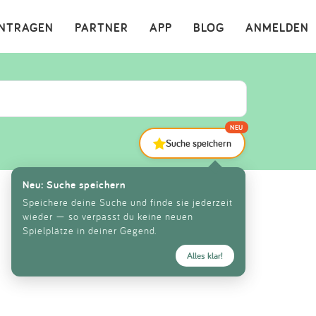
×
INTRAGEN
PARTNER
APP
BLOG
ANMELDEN
NEU
Suche speichern
Neu: Suche speichern
Speichere deine Suche und finde sie jederzeit
wieder — so verpasst du keine neuen
Spielplätze in deiner Gegend.
Alles klar!