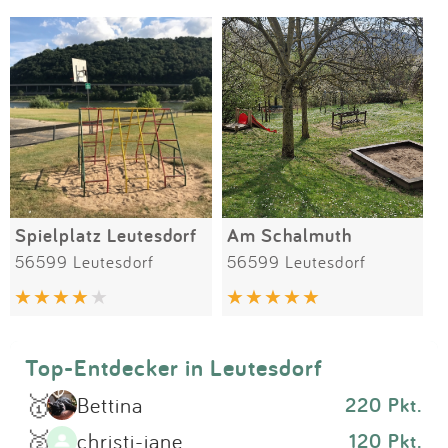
Impressum
Meiste Bewertungen
SPIELGERÄTE
Anmelden
Spielplatz Leutesdorf
Am Schalmuth
56599 Leutesdorf
56599 Leutesdorf
Top-Entdecker in Leutesdorf
🥇
Bettina
220 Pkt.
🥈
christi-jane
120 Pkt.