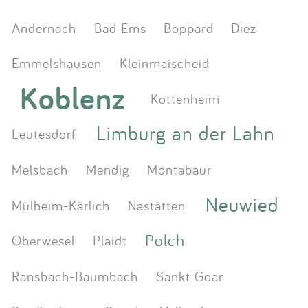
Andernach
Bad Ems
Boppard
Diez
Emmelshausen
Kleinmaischeid
Koblenz
Kottenheim
Limburg an der Lahn
Leutesdorf
Melsbach
Mendig
Montabaur
Neuwied
Mülheim-Kärlich
Nastätten
Polch
Oberwesel
Plaidt
Ransbach-Baumbach
Sankt Goar