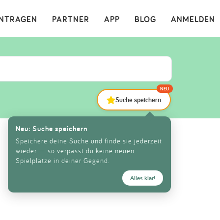
×
INTRAGEN
PARTNER
APP
BLOG
ANMELDEN
NEU
Suche speichern
Neu: Suche speichern
Speichere deine Suche und finde sie jederzeit
wieder — so verpasst du keine neuen
Spielplätze in deiner Gegend.
Alles klar!