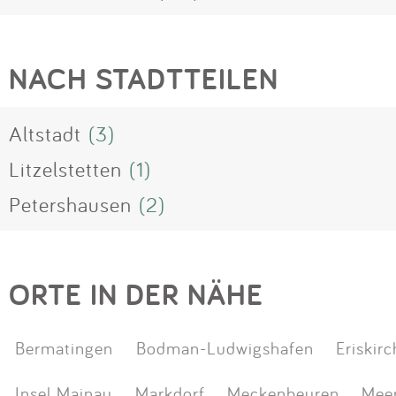
NACH STADTTEILEN
Altstadt
(3)
Litzelstetten
(1)
Petershausen
(2)
ORTE IN DER NÄHE
Bermatingen
Bodman-Ludwigshafen
Eriskirc
Insel Mainau
Markdorf
Meckenbeuren
Mee