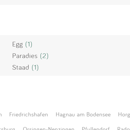
Egg
(1)
Paradies
(2)
Staad
(1)
h
Friedrichshafen
Hagnau am Bodensee
Horg
rsburg
Orsingen-Nenzingen
Pfullendorf
Rado