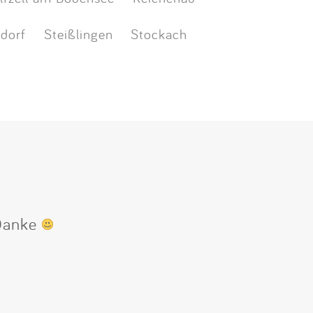
rdorf
Steißlingen
Stockach
 Danke