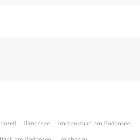
enzell
Illmensee
Immenstaad am Bodensee
lfzell am Bodensee
Reichenau