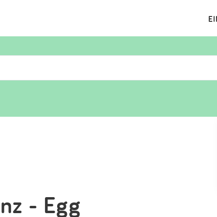
E
Suchen
Eintragen
App
Blog
Partner
Kontakt
anz - Egg