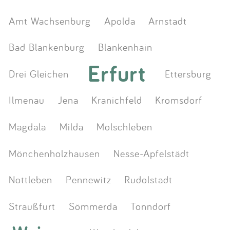
Amt Wachsenburg
Apolda
Arnstadt
Bad Blankenburg
Blankenhain
Erfurt
Drei Gleichen
Ettersburg
Ilmenau
Jena
Kranichfeld
Kromsdorf
Magdala
Milda
Molschleben
Mönchenholzhausen
Nesse-Apfelstädt
Nottleben
Pennewitz
Rudolstadt
Straußfurt
Sömmerda
Tonndorf