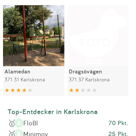
Impressum
Meiste Bewertungen
SPIELGERÄTE
Anmelden
Alamedan
Dragsövägen
371 31 Karlskrona
371 37 Karlskrona
Top-Entdecker in Karlskrona
🥇
FloBl
70 Pkt.
🥈
Minimoy
25 Pkt.