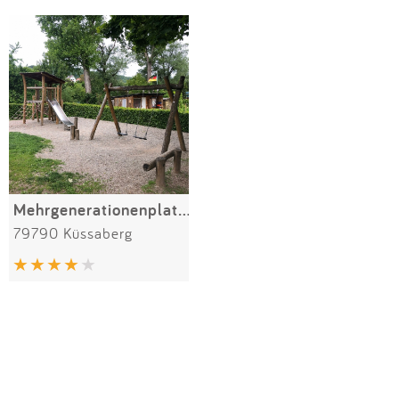
Impressum
Meiste Bewertungen
SPIELGERÄTE
Anmelden
Mehrgenerationenplatz Bädle
79790 Küssaberg