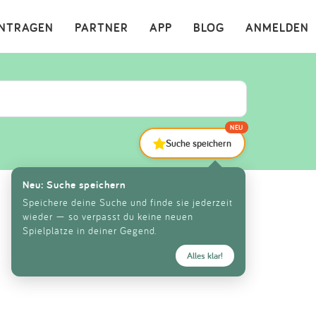
×
INTRAGEN
PARTNER
APP
BLOG
ANMELDEN
NEU
Suche speichern
Neu: Suche speichern
Speichere deine Suche und finde sie jederzeit
wieder — so verpasst du keine neuen
Spielplätze in deiner Gegend.
Alles klar!