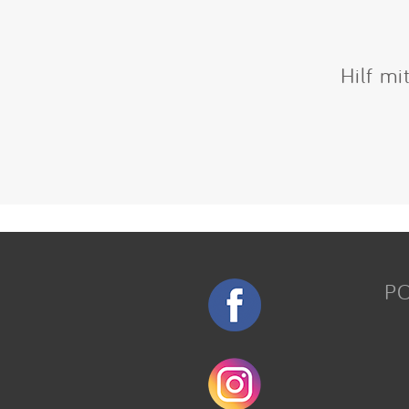
Hilf mi
P