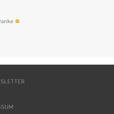
 Danke
SLETTER
SSUM