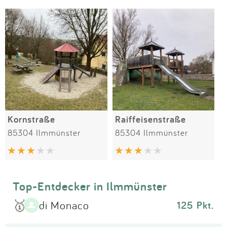
Impressum
Meiste Bewertungen
SPIELGERÄTE
Anmelden
Kornstraße
Raiffeisenstraße
85304 Ilmmünster
85304 Ilmmünster
Top-Entdecker in Ilmmünster
🥇
di Monaco
125 Pkt.