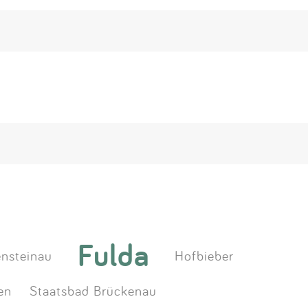
Fulda
ensteinau
Hofbieber
en
Staatsbad Brückenau