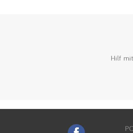
Hilf mi
P