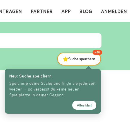
×
INTRAGEN
PARTNER
APP
BLOG
ANMELDEN
NEU
Suche speichern
Neu: Suche speichern
Speichere deine Suche und finde sie jederzeit
wieder — so verpasst du keine neuen
Spielplätze in deiner Gegend.
Alles klar!