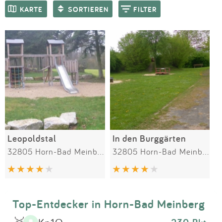
Impressum
Meiste Bewertungen
SPIELGERÄTE
KARTE
SORTIEREN
FILTER
Anmelden
Leopoldstal
In den Burggärten
32805 Horn-Bad Meinberg
32805 Horn-Bad Meinberg
Top-Entdecker in Horn-Bad Meinberg