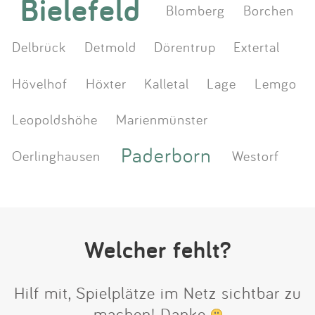
Bielefeld
Blomberg
Borchen
Delbrück
Detmold
Dörentrup
Extertal
Hövelhof
Höxter
Kalletal
Lage
Lemgo
Leopoldshöhe
Marienmünster
Paderborn
Oerlinghausen
Westorf
Welcher fehlt?
Hilf mit, Spielplätze im Netz sichtbar zu
machen! Danke