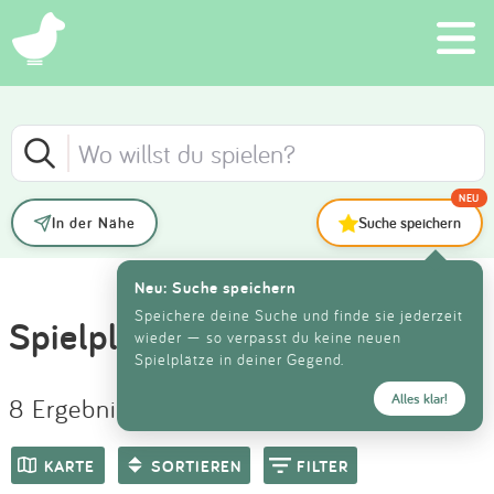
×
Schließen
Schließen
Suchen
FILTER
SORTIEREN
Eintragen
NEU
In der Nähe
Suche speichern
Neueste Einträge
App
Anzeige
KATEGORIE
Neu: Suche speichern
Älteste Einträge
Blog
Speichere deine Suche und finde sie jederzeit
Spielplätze in Hebertsfelden
wieder — so verpasst du keine neuen
ALTER
Spielplätze in deiner Gegend.
Höchste Bewertung
Partner
Alles klar!
8 Ergebnisse für "Hebertsfelden"
Kontakt
Niedrigste Bewertung
AUSSTATTUNG
KARTE
SORTIEREN
FILTER