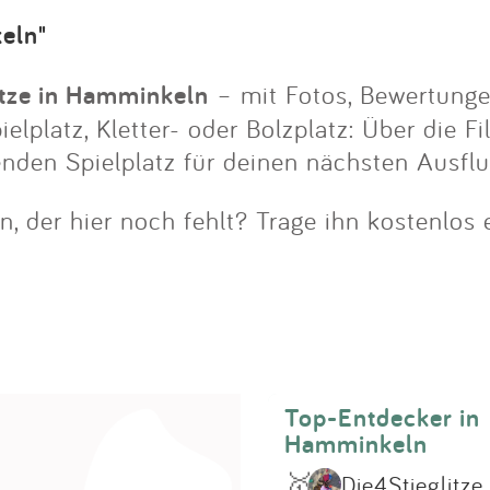
Impressum
eln"
Anmelden
ätze in Hamminkeln
– mit Fotos, Bewertunge
lplatz, Kletter- oder Bolzplatz: Über die Fi
enden Spielplatz für deinen nächsten Ausfl
, der hier noch fehlt? Trage ihn kostenlos 
Top-Entdecker in
Hamminkeln
🥇
Die4Stieglitze