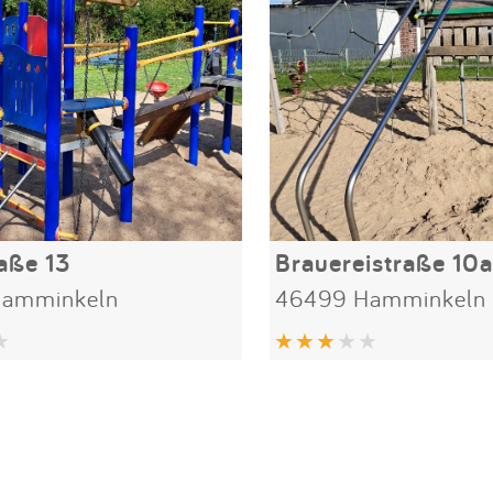
aße 13
Brauereistraße 10
Hamminkeln
46499 Hamminkeln