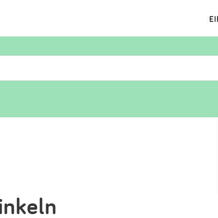
E
Suchen
Eintragen
App
Blog
Partner
Kontakt
inkeln