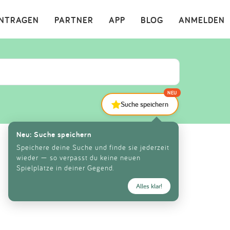
×
INTRAGEN
PARTNER
APP
BLOG
ANMELDEN
NEU
Suche speichern
Neu: Suche speichern
Speichere deine Suche und finde sie jederzeit
wieder — so verpasst du keine neuen
Spielplätze in deiner Gegend.
Alles klar!