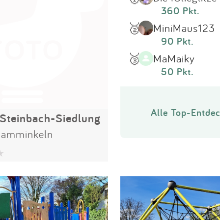
360 Pkt.
🥈
MiniMaus123
90 Pkt.
🥉
MaMaiky
50 Pkt.
Alle Top-Entdec
-Steinbach-Siedlung
Hamminkeln