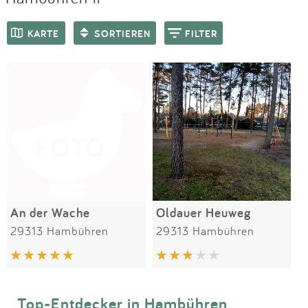
Impressum
Meiste Bewertungen
SPIELGERÄTE
KARTE
SORTIEREN
FILTER
Anmelden
An der Wache
Oldauer Heuweg
29313 Hambühren
29313 Hambühren
Top-Entdecker in Hambühren