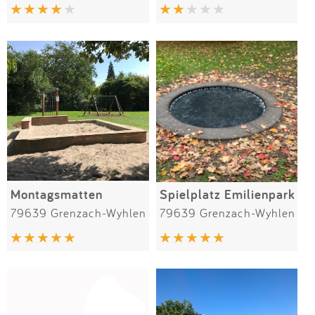
Montagsmatten
Spielplatz Emilienpark
79639 Grenzach-Wyhlen
79639 Grenzach-Wyhlen