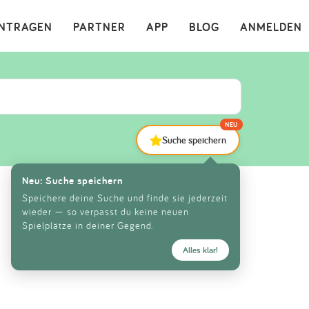
×
INTRAGEN
PARTNER
APP
BLOG
ANMELDEN
NEU
Suche speichern
Neu: Suche speichern
Speichere deine Suche und finde sie jederzeit
wieder — so verpasst du keine neuen
Spielplätze in deiner Gegend.
Alles klar!