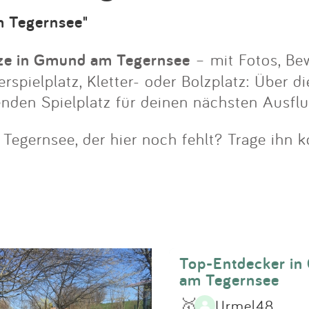
Impressum
m Tegernsee"
Anmelden
tze in Gmund am Tegernsee
– mit Fotos, Be
pielplatz, Kletter- oder Bolzplatz: Über die
enden Spielplatz für deinen nächsten Ausf
egernsee, der hier noch fehlt? Trage ihn ko
Top-Entdecker i
am Tegernsee
🥇
Urmel48