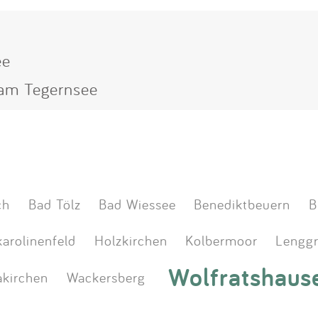
ee
 am Tegernsee
ch
Bad Tölz
Bad Wiessee
Benediktbeuern
B
arolinenfeld
Holzkirchen
Kolbermoor
Lenggr
Wolfratshaus
kirchen
Wackersberg