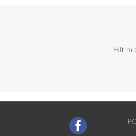
Hilf mi
P