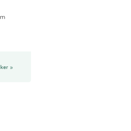
om
ker »