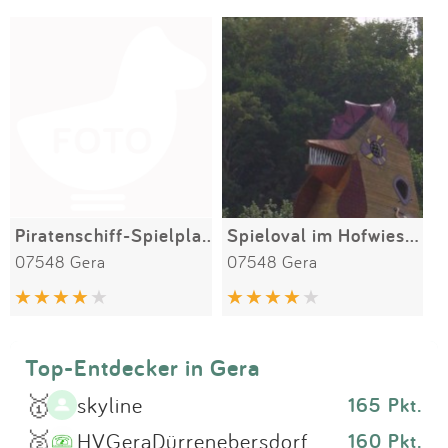
Impressum
Meiste Bewertungen
SPIELGERÄTE
Anmelden
Piratenschiff-Spielplatz am Gries
Spieloval im Hofwiesenpark
07548 Gera
07548 Gera
Top-Entdecker in Gera
🥇
skyline
165 Pkt.
🥈
HVGeraDürrenebersdorf
160 Pkt.