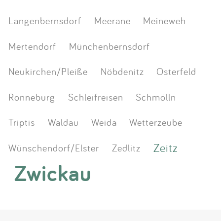
Langenbernsdorf
Meerane
Meineweh
Mertendorf
Münchenbernsdorf
Neukirchen/Pleiße
Nöbdenitz
Osterfeld
Ronneburg
Schleifreisen
Schmölln
Triptis
Waldau
Weida
Wetterzeube
Zeitz
Wünschendorf/Elster
Zedlitz
Zwickau