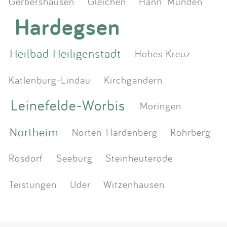
Gerbershausen
Gleichen
Hann. Münden
Hardegsen
Heilbad Heiligenstadt
Hohes Kreuz
Katlenburg-Lindau
Kirchgandern
Leinefelde-Worbis
Moringen
Northeim
Nörten-Hardenberg
Rohrberg
Rosdorf
Seeburg
Steinheuterode
Teistungen
Uder
Witzenhausen