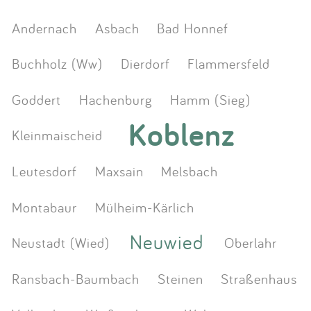
Andernach
Asbach
Bad Honnef
Buchholz (Ww)
Dierdorf
Flammersfeld
Goddert
Hachenburg
Hamm (Sieg)
Koblenz
Kleinmaischeid
Leutesdorf
Maxsain
Melsbach
Montabaur
Mülheim-Kärlich
Neuwied
Neustadt (Wied)
Oberlahr
Ransbach-Baumbach
Steinen
Straßenhaus