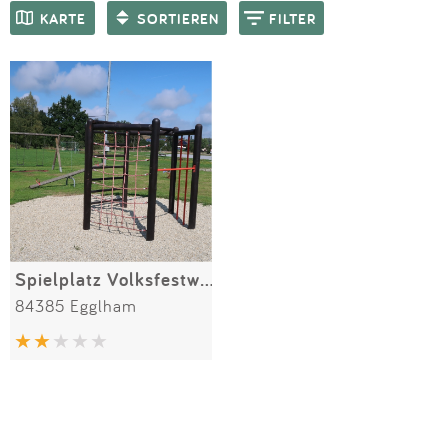
Impressum
Meiste Bewertungen
SPIELGERÄTE
KARTE
SORTIEREN
FILTER
Anmelden
Spielplatz Volksfestwiese
84385 Egglham