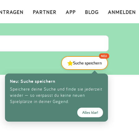
×
INTRAGEN
PARTNER
APP
BLOG
ANMELDEN
NEU
Suche speichern
Neu: Suche speichern
Speichere deine Suche und finde sie jederzeit
wieder — so verpasst du keine neuen
Spielplätze in deiner Gegend.
Alles klar!