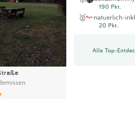
190 Pkt.
🥈
natuerlich-ink
20 Pkt.
Alle Top-Entdec
Straße
demissen