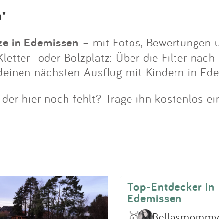
Impressum
n"
Anmelden
tze in Edemissen
– mit Fotos, Bewertungen u
letter- oder Bolzplatz: Über die Filter nach
 deinen nächsten Ausflug mit Kindern in Ed
 der hier noch fehlt? Trage ihn kostenlos ei
Top-Entdecker in
Edemissen
🥇
Bellasmomm