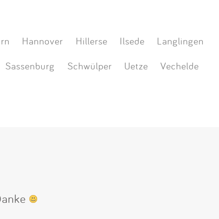
orn
Hannover
Hillerse
Ilsede
Langlingen
Sassenburg
Schwülper
Uetze
Vechelde
 Danke