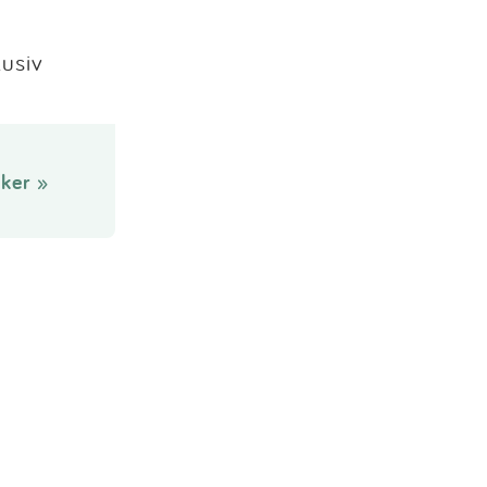
lusiv
ker »