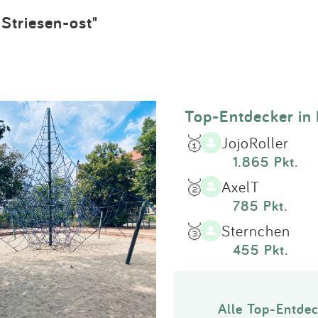
Impressum
Striesen-ost"
Anmelden
Top-Entdecker in
🥇
JojoRoller
1.865 Pkt.
🥈
AxelT
785 Pkt.
🥉
Sternchen
455 Pkt.
Alle Top-Entdec