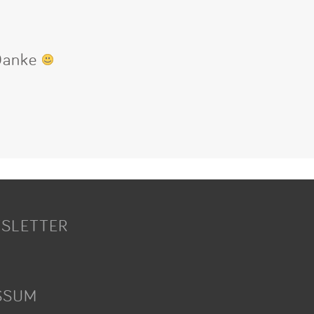
 Danke
SLETTER
SSUM