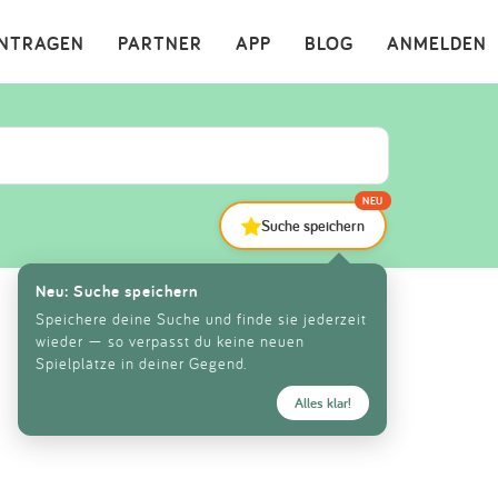
×
INTRAGEN
PARTNER
APP
BLOG
ANMELDEN
NEU
Suche speichern
Neu: Suche speichern
Speichere deine Suche und finde sie jederzeit
wieder — so verpasst du keine neuen
Spielplätze in deiner Gegend.
Alles klar!