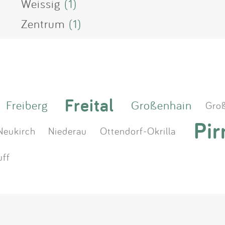
Weissig
(1)
Zentrum
(1)
Freital
Freiberg
Großenhain
Groß
Pir
Neukirch
Niederau
Ottendorf-Okrilla
uff