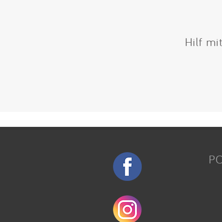
Hilf mi
P