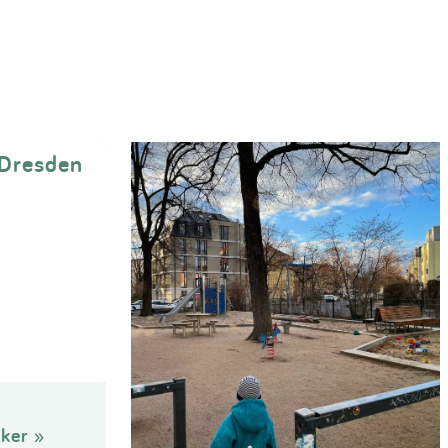
 Dresden
ker »