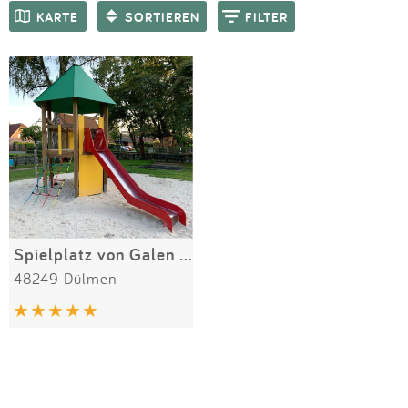
Impressum
Meiste Bewertungen
SPIELGERÄTE
KARTE
SORTIEREN
FILTER
Anmelden
Spielplatz von Galen Park
48249 Dülmen