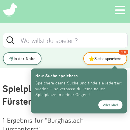
×
Schließen
Schließen
Suchen
FILTER
SORTIEREN
Eintragen
NEU
In der Nähe
Suche speichern
Neueste Einträge
App
Anzeige
KATEGORIE
Neu: Suche speichern
Älteste Einträge
Blog
Speichere deine Suche und finde sie jederzeit
Spielplätze in Burghaslach -
wieder — so verpasst du keine neuen
ALTER
Spielplätze in deiner Gegend.
Höchste Bewertung
Partner
Fürstenforst
Alles klar!
Kontakt
Niedrigste Bewertung
AUSSTATTUNG
1 Ergebnis für "Burghaslach -
Fürstenforst"