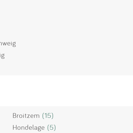
hweig
ig
Broitzem
(15)
Hondelage
(5)