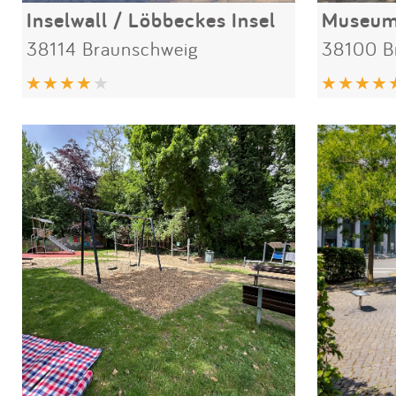
Inselwall / Löbbeckes Insel
Museum
38114 Braunschweig
38100 B