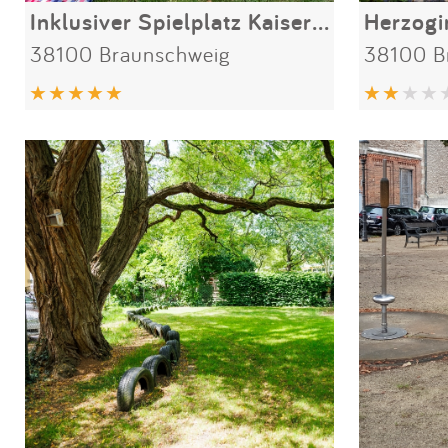
Inklusiver Spielplatz Kaiserstraße
Herzogi
38100 Braunschweig
38100 B