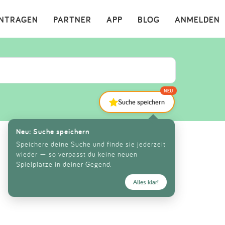
×
INTRAGEN
PARTNER
APP
BLOG
ANMELDEN
NEU
Suche speichern
Neu: Suche speichern
Speichere deine Suche und finde sie jederzeit
wieder — so verpasst du keine neuen
Spielplätze in deiner Gegend.
Alles klar!