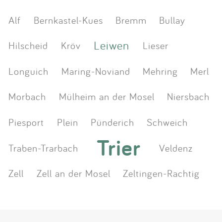
Alf
Bernkastel-Kues
Bremm
Bullay
Leiwen
Hilscheid
Kröv
Lieser
Longuich
Maring-Noviand
Mehring
Merl
Morbach
Mülheim an der Mosel
Niersbach
Piesport
Plein
Pünderich
Schweich
Trier
Traben-Trarbach
Veldenz
Zell
Zell an der Mosel
Zeltingen-Rachtig