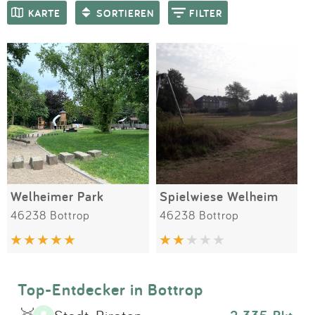
Impressum
Meiste Bewertungen
SPIELGERÄTE
KARTE
SORTIEREN
FILTER
Anmelden
Welheimer Park
Spielwiese Welheim
46238 Bottrop
46238 Bottrop
Top-Entdecker in Bottrop