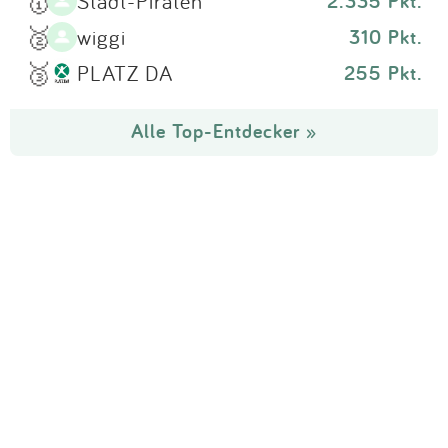
🥇
Stadt-Piraten
2.335 Pkt.
🥈
wiggi
310 Pkt.
🥉
PLATZ DA
255 Pkt.
Alle Top-Entdecker »