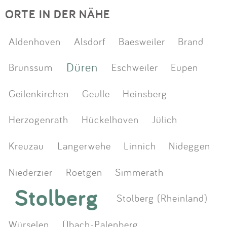
ORTE IN DER NÄHE
Aldenhoven
Alsdorf
Baesweiler
Brand
Düren
Brunssum
Eschweiler
Eupen
Geilenkirchen
Geulle
Heinsberg
Herzogenrath
Hückelhoven
Jülich
Kreuzau
Langerwehe
Linnich
Nideggen
Niederzier
Roetgen
Simmerath
Stolberg
Stolberg (Rheinland)
Würselen
Übach-Palenberg