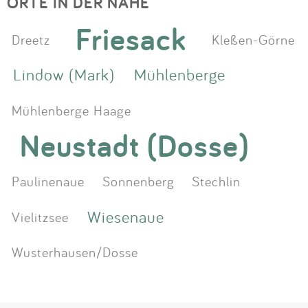
ORTE IN DER NÄHE
Friesack
Dreetz
Kleßen-Görne
Lindow (Mark)
Mühlenberge
Mühlenberge Haage
Neustadt (Dosse)
Paulinenaue
Sonnenberg
Stechlin
Wiesenaue
Vielitzsee
Wusterhausen/Dosse