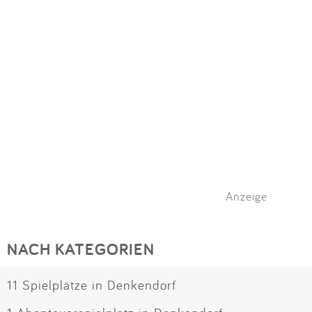
Impressum
Meiste Bewertungen
SPIELGERÄTE
Anmelden
Alle Filter (1) zurücksetzen
Anzeige
NACH KATEGORIEN
11 Spielplätze in Denkendorf