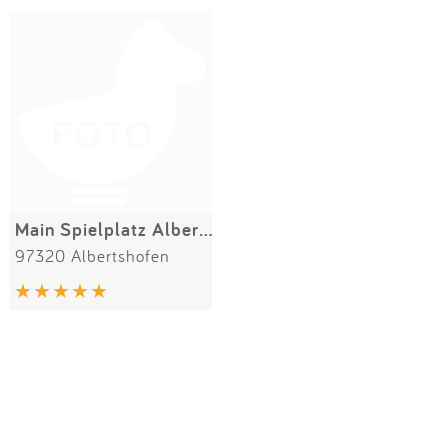
Impressum
Meiste Bewertungen
SPIELGERÄTE
Anmelden
Alle Filter (1) zurücksetzen
Main Spielplatz Albertshofen
97320 Albertshofen