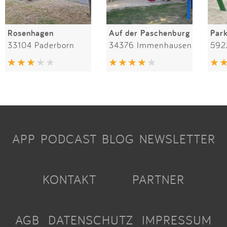
Rosenhagen
Auf der Paschenburg
Par
33104 Paderborn
34376 Immenhausen
592
APP
PODCAST
BLOG
NEWSLETTER
KONTAKT
PARTNER
AGB
DATENSCHUTZ
IMPRESSUM