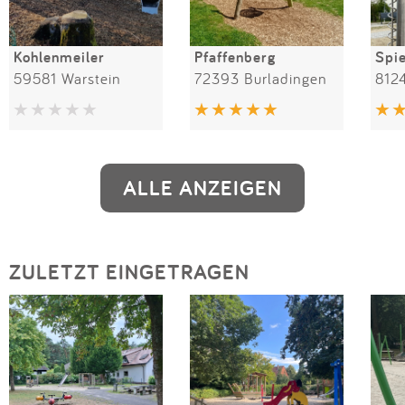
Kohlenmeiler
Pfaffenberg
59581 Warstein
72393 Burladingen
812
ALLE ANZEIGEN
ZULETZT EINGETRAGEN