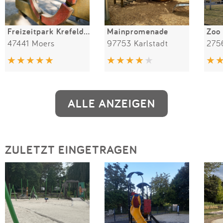
Freizeitpark Krefelder Straße
Mainpromenade
Zoo
47441 Moers
97753 Karlstadt
275
ALLE ANZEIGEN
ZULETZT EINGETRAGEN