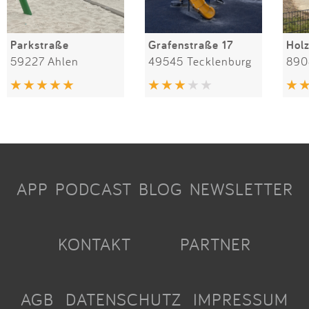
Parkstraße
Grafenstraße 17
Hol
59227 Ahlen
49545 Tecklenburg
890
APP
PODCAST
BLOG
NEWSLETTER
KONTAKT
PARTNER
AGB
DATENSCHUTZ
IMPRESSUM