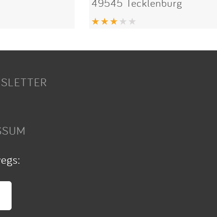
49545 Tecklenburg
SLETTER
SSUM
wegs: