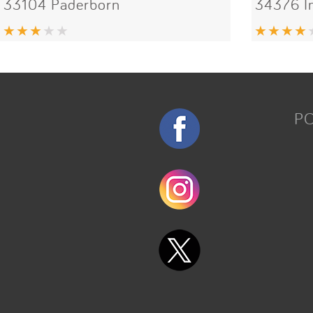
33104 Paderborn
34376 
P