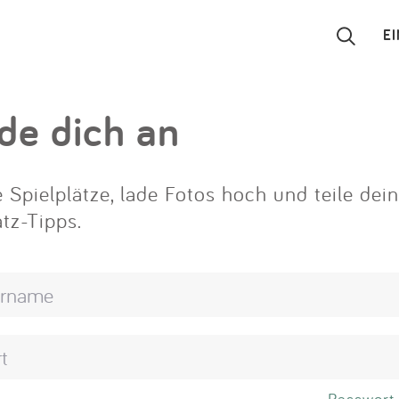
E
Suchen
de dich an
Eintragen
 Spielplätze, lade Fotos hoch und teile dei
App
atz-Tipps.
Blog
Partner
Kontakt
Passwort