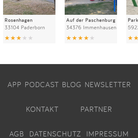
Rosenhagen
Auf der Paschenburg
Par
33104 Paderborn
34376 Immenhausen
592
APP
PODCAST
BLOG
NEWSLETTER
KONTAKT
PARTNER
AGB
DATENSCHUTZ
IMPRESSUM