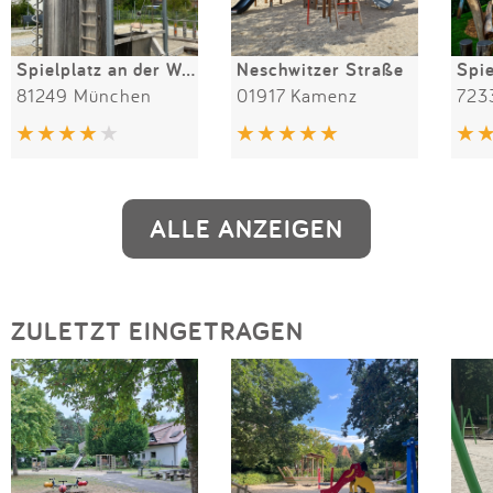
Spielplatz an der Wave
Neschwitzer Straße
81249 München
01917 Kamenz
723
ALLE ANZEIGEN
ZULETZT EINGETRAGEN