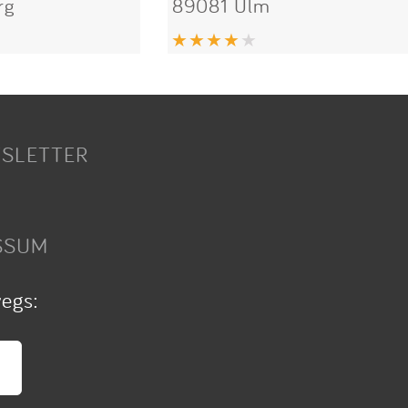
rg
89081 Ulm
SLETTER
SSUM
wegs: