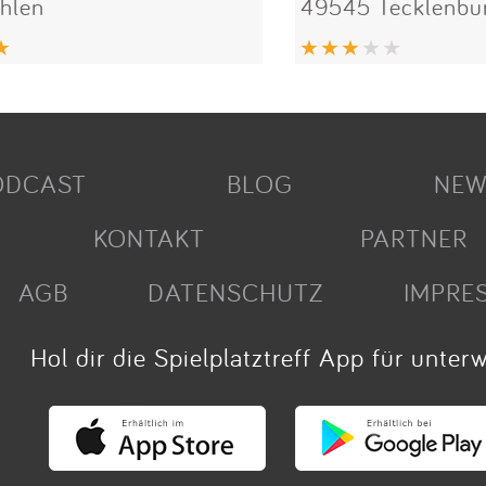
hlen
49545 Tecklenbu
ODCAST
BLOG
NEW
KONTAKT
PARTNER
AGB
DATENSCHUTZ
IMPRE
Hol dir die Spielplatztreff App für unter