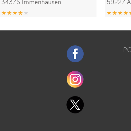
34376 Immenhausen
59227 A
P