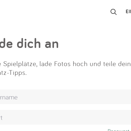
E
Suchen
de dich an
Eintragen
 Spielplätze, lade Fotos hoch und teile dei
App
atz-Tipps.
Blog
Partner
Kontakt
Passwort